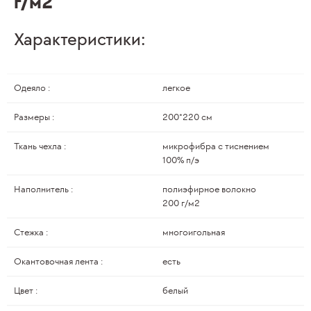
г/м2
Характеристики:
Одеяло :
легкое
Размеры :
200*220 см
Ткань чехла :
микрофибра с тиснением
100% п/э
Наполнитель :
полиэфирное волокно
200 г/м2
Стежка :
многоигольная
Окантовочная лента :
есть
Цвет :
белый