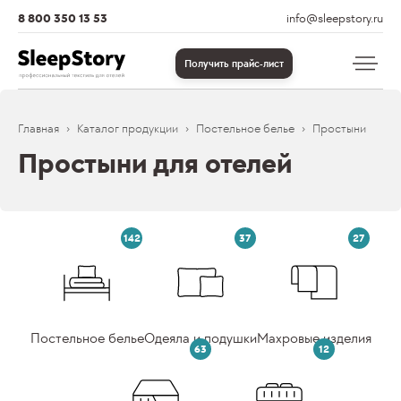
8 800 350 13 53
info@sleepstory.ru
Получить прайс-лист
Главная
Каталог продукции
Постельное белье
Простыни
Простыни для отелей
142
37
27
Постельное белье
Одеяла и подушки
Махровые изделия
63
12