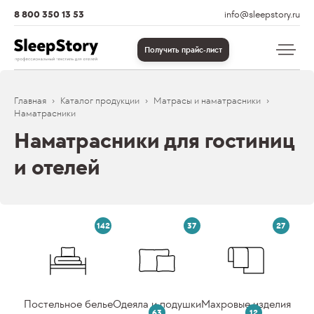
8 800 350 13 53
info@sleepstory.ru
Получить прайс-лист
Главная
Каталог продукции
Матрасы и наматрасники
Наматрасники
Наматрасники для гостиниц
и отелей
142
37
27
Постельное белье
Одеяла и подушки
Махровые изделия
63
12