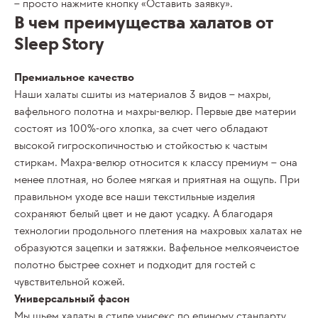
– просто нажмите кнопку «Оставить заявку».
В чем преимущества халатов от
Sleep Story
Премиальное качество
Наши
халаты
сшиты из материалов 3 видов – махры,
вафельного полотна и махры-велюр. Первые две материи
состоят из 100%-ого хлопка, за счет чего обладают
высокой гигроскопичностью и стойкостью к частым
стиркам. Махра-велюр относится к классу премиум – она
менее плотная, но более мягкая и приятная на ощупь. При
правильном уходе все наши текстильные изделия
сохраняют
белый
цвет и не дают усадку. А благодаря
технологии продольного плетения на
махровых
халатах не
образуются зацепки и затяжки.
Вафельное
мелкоячеистое
полотно быстрее сохнет и подходит для гостей с
чувствительной кожей.
Универсальный фасон
Мы шьем
халаты
в стиле унисекс по единому стандарту,