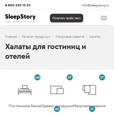
8 800 350 13 53
info@sleepstory.ru
Получить прайс-лист
Главная
Каталог продукции
Махровые изделия
Халаты
Халаты для гостиниц и
отелей
142
37
27
Постельное белье
Одеяла и подушки
Махровые изделия
63
12