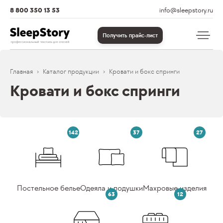
8 800 350 13 53
info@sleepstory.ru
Получить прайс-лист
Главная
Каталог продукции
Кровати и бокс спринги
Кровати и бокс спринги
142
37
27
Постельное белье
Одеяла и подушки
Махровые изделия
63
12